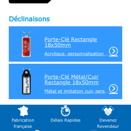
Déclinaisons
Porte-Clé Rectangle
18x50mm
Acrylique, personnalisation recto / verso
Porte-Clé Métal/Cuir
Rectangle 18x50mm
Métal et imitation cuir, personnalisation sur 1 face
Fabrication
Délais Rapides
Devenez
française
Revendeur