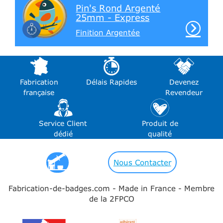
Pin's Rond Argenté
25mm - Express
Finition Argentée
Fabrication
Délais Rapides
Devenez
française
Revendeur
Service Client
Produit de
dédié
qualité
Nous Contacter
Fabrication-de-badges.com - Made in France - Membre
de la 2FPCO