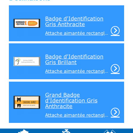
Badge d'Identification
Gris Anthracite
Attache aimantée rectangle au dos
Badge d'Identification
Gris Brillant
Attache aimantée rectangle au dos
Grand Badge
d'Identification Gris
Anthracite
Attache aimantée rectangle au dos